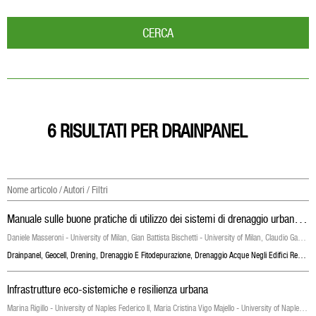
CERCA
6 RISULTATI PER DRAINPANEL
Nome articolo / Autori / Filtri
M
anuale sulle buone pratiche di utilizzo dei sistemi di drenaggio urbano sostenibile
Daniele Masseroni - University of Milan, Gian Battista Bischetti - University of Milan, Claudio Gandolfi - University of Milan
Drainpanel
,
Geocell
,
Drening
,
Drenaggio E Fitodepurazione
,
Drenaggio Acque Negli Edifici Residenziali E Commerciali
Infrastrutture eco-sistemiche e resilienza urbana
Marina Rigillo - University of Naples Federico II, Maria Cristina Vigo Majello - University of Naples Federico II