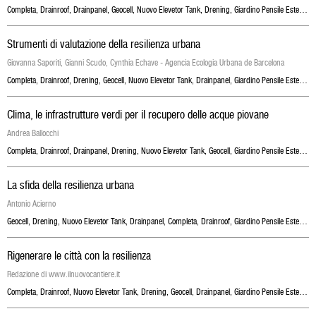
Completa
,
Drainroof
,
Drainpanel
,
Geocell
,
Nuovo Elevetor Tank
,
Drening
,
Giardino Pensile Estensivo A Prato
Strumenti di valutazione della resilienza urbana
Giovanna Saporiti, Gianni Scudo, Cynthia Echave - Agencia Ecologia Urbana de Barcelona
Completa
,
Drainroof
,
Drening
,
Geocell
,
Nuovo Elevetor Tank
,
Drainpanel
,
Giardino Pensile Estensivo A Prato
Clima, le infrastrutture verdi per il recupero delle acque piovane
Andrea Ballocchi
Completa
,
Drainroof
,
Drainpanel
,
Drening
,
Nuovo Elevetor Tank
,
Geocell
,
Giardino Pensile Estensivo A Prato
La sfida della resilienza urbana
Antonio Acierno
Geocell
,
Drening
,
Nuovo Elevetor Tank
,
Drainpanel
,
Completa
,
Drainroof
,
Giardino Pensile Estensivo A Prato
Rigenerare le città con la resilienza
Redazione di www.ilnuovocantiere.it
Completa
,
Drainroof
,
Nuovo Elevetor Tank
,
Drening
,
Geocell
,
Drainpanel
,
Giardino Pensile Estensivo A Prato