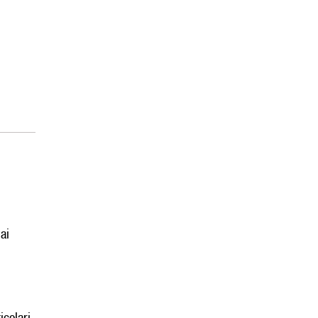
ai
colari.