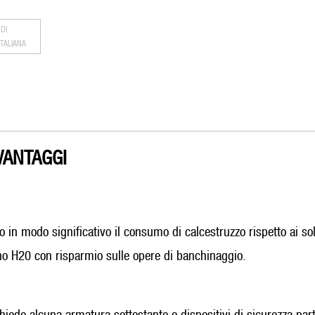
DI
ITALIANA
VANTAGGI
o in modo significativo il consumo di calcestruzzo rispetto ai sol
gno H20 con risparmio sulle opere di banchinaggio.
de alcuna armatura sottostante o dispositivi di sicurezza parti