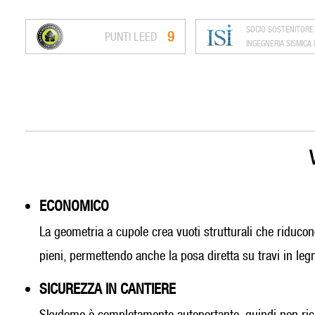
SOCIO SOSTENITORE 
9
PUNTI LEED
INGEGNERIA SISMICA 
ECONOMICO
La geometria a cupole crea vuoti strutturali che riducon
pieni, permettendo anche la posa diretta su travi in le
SICUREZZA IN CANTIERE
Skydome è completamente autoportante, quindi non richie