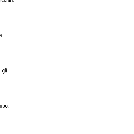
a
 gli
empo.