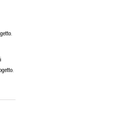
getto.
i
ogetto.