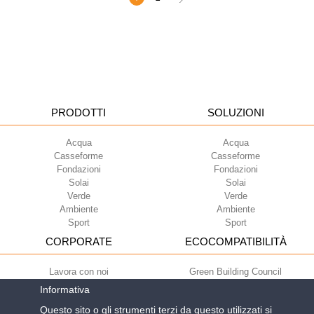
PRODOTTI
SOLUZIONI
Acqua
Acqua
Casseforme
Casseforme
Fondazioni
Fondazioni
Solai
Solai
Verde
Verde
Ambiente
Ambiente
Sport
Sport
CORPORATE
ECOCOMPATIBILITÀ
Lavora con noi
Green Building Council
Termini di utilizzo
Informativa
Condizioni di fornitura
Questo sito o gli strumenti terzi da questo utilizzati si
Newsletter