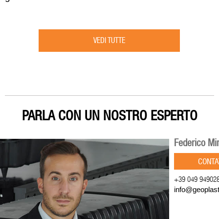
VEDI TUTTE
PARLA CON UN NOSTRO ESPERTO
Federico Mi
CONTA
+39 049 94902
info@geoplas