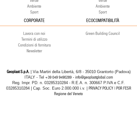
Verde
Verde
Ambiente
Ambiente
Sport
Sport
CORPORATE
ECOCOMPATIBILITÀ
Lavora con noi
Green Building Council
Termini di utilizzo
Condizioni di fornitura
Newsletter
Geoplast S.p.A.
| Via Martiri della Libertà, 6/8 - 35010 Grantorto (Padova)
ITALY - Tel
+39 049 9490289
- info@geoplastglobal.com
Reg. Impr. PD. n. 03285310284 - R.E.A. n. 300667 P.IVA e C.F.
03285310284 | Cap. Soc. Euro 2.000.000 i.v. |
PRIVACY POLICY
| POR FESR
Regione del Veneto