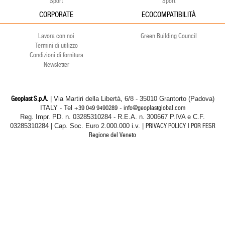
Sport
Sport
CORPORATE
ECOCOMPATIBILITÀ
Lavora con noi
Green Building Council
Termini di utilizzo
Condizioni di fornitura
Newsletter
Geoplast S.p.A.
| Via Martiri della Libertà, 6/8 - 35010 Grantorto (Padova)
ITALY - Tel
+39 049 9490289
- info@geoplastglobal.com
Reg. Impr. PD. n. 03285310284 - R.E.A. n. 300667 P.IVA e C.F.
03285310284 | Cap. Soc. Euro 2.000.000 i.v. |
PRIVACY POLICY
| POR FESR
Regione del Veneto