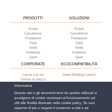
PRODOTTI
SOLUZIONI
Acqua
Acqua
Casseforme
Casseforme
Fondazioni
Fondazioni
Solai
Solai
Verde
Verde
Ambiente
Ambiente
Sport
Sport
CORPORATE
ECOCOMPATIBILITÀ
Lavora con noi
Green Building Council
Termini di utilizzo
Condizioni di fornitura
Informativa
Newsletter
Questo sito o gli strumenti terzi da questo utilizzati si
avvalgono di cookie necessari al funzionamento ed
utili alle finalità illustrate nella cookie policy. Se vuoi
Geoplast S.p.A.
| Via Martiri della Libertà, 6/8 - 35010
saperne di più o negare il consenso a tutti o ad
Grantorto (Padova) ITALY - Tel
+39 049 9490289
-