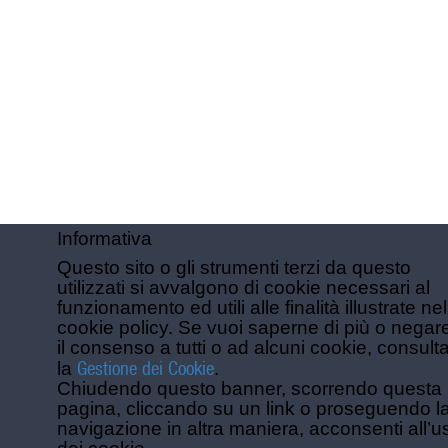
Informativa
Questo sito o gli strumenti terzi da questo
utilizzati si avvalgono di cookie necessari al
funzionamento ed utili alle finalità illustrate nel
cookie policy. Se vuoi saperne di più o negar
il consenso a tutti o ad alcuni cookie, consult
Gestione dei Cookie
la
.
Chiudendo questo banner, scorrendo questa
pagina, cliccando su un link o proseguendo l
navigazione in altra maniera, acconsenti all’u