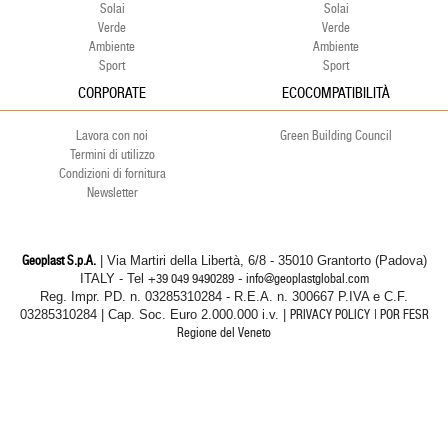
Solai
Solai
Verde
Verde
Ambiente
Ambiente
Sport
Sport
CORPORATE
ECOCOMPATIBILITÀ
Lavora con noi
Green Building Council
Termini di utilizzo
Condizioni di fornitura
Newsletter
Geoplast S.p.A.
| Via Martiri della Libertà, 6/8 - 35010 Grantorto (Padova)
ITALY - Tel
+39 049 9490289
- info@geoplastglobal.com
Reg. Impr. PD. n. 03285310284 - R.E.A. n. 300667 P.IVA e C.F.
03285310284 | Cap. Soc. Euro 2.000.000 i.v. |
PRIVACY POLICY
| POR FESR
Regione del Veneto