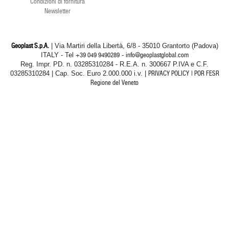
Condizioni di fornitura
Newsletter
Geoplast S.p.A.
| Via Martiri della Libertà, 6/8 - 35010 Grantorto (Padova)
ITALY - Tel
+39 049 9490289
- info@geoplastglobal.com
Reg. Impr. PD. n. 03285310284 - R.E.A. n. 300667 P.IVA e C.F.
03285310284 | Cap. Soc. Euro 2.000.000 i.v. |
PRIVACY POLICY
| POR FESR
Regione del Veneto