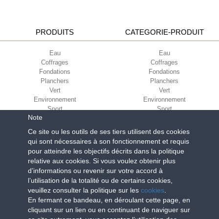
PRODUITS
CATEGORIE-PRODUIT
Eau
Eau
Coffrages
Coffrages
Fondations
Fondations
Planchers
Planchers
Vert
Vert
Environnement
Environnement
Sport
Sport
Note
CORPORATE
ECO-COMPATIBILITÉ
Ce site ou les outils de ses tiers utilisent des cookies
qui sont nécessaires à son fonctionnement et requis
Conditions d’utilisation
Green Building Council
pour atteindre les objectifs décrits dans la politique
Conditions de vente
relative aux cookies. Si vous voulez obtenir plus
À propos de nous
d’informations ou revenir sur votre accord à
Newsletter
l’utilisation de la totalité ou de certains cookies,
veuillez consulter la politique sur les
cookies
.
En fermant ce bandeau, en déroulant cette page, en
Geoplast S.p.A.
| Via Martiri della Libertà, 6/8 - 35010 Grantorto (Padova)
cliquant sur un lien ou en continuant de naviguer sur
ITALY - Tel
+39 049 9490289
- info@geoplastglobal.com