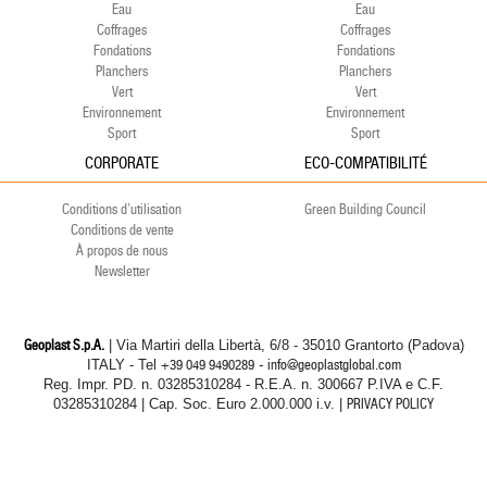
Eau
Eau
Coffrages
Coffrages
Fondations
Fondations
Planchers
Planchers
Vert
Vert
Environnement
Environnement
Sport
Sport
CORPORATE
ECO-COMPATIBILITÉ
Conditions d’utilisation
Green Building Council
Conditions de vente
À propos de nous
Newsletter
Geoplast S.p.A.
| Via Martiri della Libertà, 6/8 - 35010 Grantorto (Padova)
ITALY - Tel
+39 049 9490289
- info@geoplastglobal.com
Reg. Impr. PD. n. 03285310284 - R.E.A. n. 300667 P.IVA e C.F.
03285310284 | Cap. Soc. Euro 2.000.000 i.v. |
PRIVACY POLICY