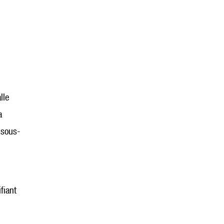
lle
a
 sous-
fiant