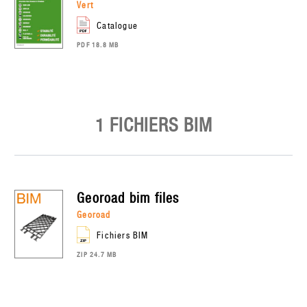
vert
catalogue
PDF 18.8 MB
1 FICHIERS BIM
georoad
bim files
georoad
Fichiers BIM
ZIP 24.7 MB