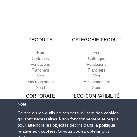
PRODUITS
CATEGORIE-PRODUIT
Eau
Eau
Coffrages
Coffrages
Fondations
Fondations
Planchers
Planchers
Vert
Vert
Environnement
Environnement
Sport
Sport
CORPORATE
ECO-COMPATIBILITÉ
Note
Conditions d’utilisation
Green Building Council
Ce site ou les outils de ses tiers utilisent des cookies
Conditions de vente
qui sont nécessaires à son fonctionnement et requis
À propos de nous
pour atteindre les objectifs décrits dans la politique
Newsletter
relative aux cookies. Si vous voulez obtenir plus