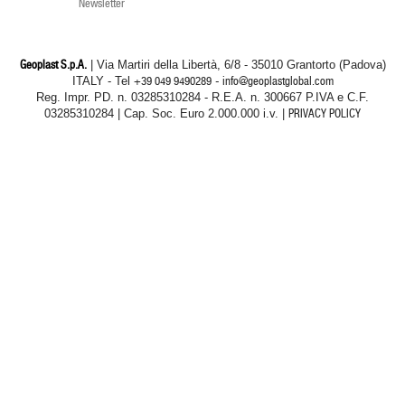
Newsletter
Geoplast S.p.A.
| Via Martiri della Libertà, 6/8 - 35010 Grantorto (Padova)
ITALY - Tel
+39 049 9490289
- info@geoplastglobal.com
Reg. Impr. PD. n. 03285310284 - R.E.A. n. 300667 P.IVA e C.F.
03285310284 | Cap. Soc. Euro 2.000.000 i.v. |
PRIVACY POLICY