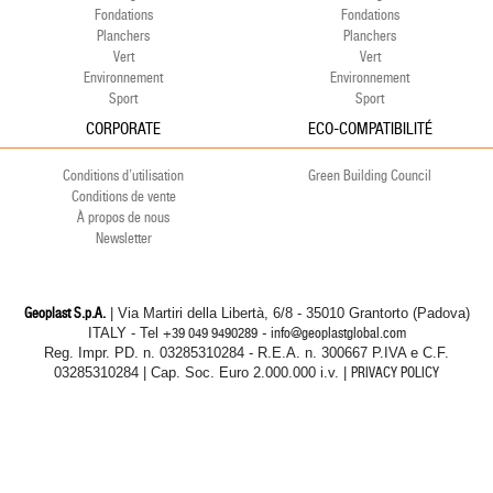
Fondations
Fondations
Planchers
Planchers
Vert
Vert
Environnement
Environnement
Sport
Sport
CORPORATE
ECO-COMPATIBILITÉ
Conditions d’utilisation
Green Building Council
Conditions de vente
À propos de nous
Newsletter
Geoplast S.p.A.
| Via Martiri della Libertà, 6/8 - 35010 Grantorto (Padova)
ITALY - Tel
+39 049 9490289
- info@geoplastglobal.com
Reg. Impr. PD. n. 03285310284 - R.E.A. n. 300667 P.IVA e C.F.
03285310284 | Cap. Soc. Euro 2.000.000 i.v. |
PRIVACY POLICY