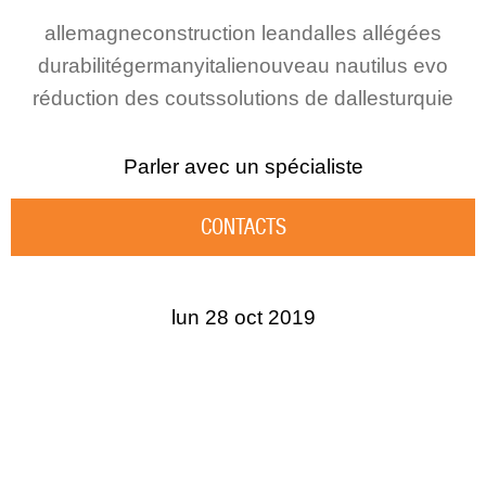
allemagne
construction lean
dalles allégées
durabilité
germany
italie
nouveau nautilus evo
réduction des couts
solutions de dalles
turquie
Parler avec un spécialiste
CONTACTS
lun 28 oct 2019