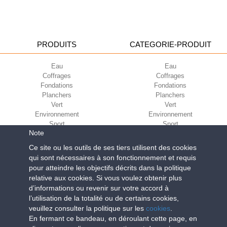
PRODUITS
CATEGORIE-PRODUIT
Eau
Eau
Coffrages
Coffrages
Fondations
Fondations
Planchers
Planchers
Vert
Vert
Environnement
Environnement
Sport
Sport
Note
CORPORATE
ECO-COMPATIBILITÉ
Ce site ou les outils de ses tiers utilisent des cookies
qui sont nécessaires à son fonctionnement et requis
Conditions d’utilisation
Green Building Council
pour atteindre les objectifs décrits dans la politique
Conditions de vente
relative aux cookies. Si vous voulez obtenir plus
À propos de nous
d’informations ou revenir sur votre accord à
Newsletter
l’utilisation de la totalité ou de certains cookies,
veuillez consulter la politique sur les
cookies
.
En fermant ce bandeau, en déroulant cette page, en
Geoplast S.p.A.
| Via Martiri della Libertà, 6/8 - 35010 Grantorto (Padova)