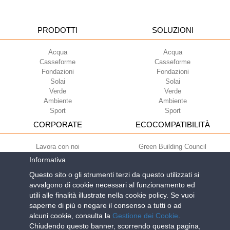
PRODOTTI
SOLUZIONI
Acqua
Acqua
Casseforme
Casseforme
Fondazioni
Fondazioni
Solai
Solai
Verde
Verde
Ambiente
Ambiente
Sport
Sport
CORPORATE
ECOCOMPATIBILITÀ
Lavora con noi
Green Building Council
Termini di utilizzo
Informativa
Condizioni di fornitura
Questo sito o gli strumenti terzi da questo utilizzati si
Newsletter
avvalgono di cookie necessari al funzionamento ed
utili alle finalità illustrate nella cookie policy. Se vuoi
saperne di più o negare il consenso a tutti o ad
Geoplast S.p.A.
| Via Martiri della Libertà, 6/8 - 35010 Grantorto (Padova)
alcuni cookie, consulta la
Gestione dei Cookie
.
ITALY - Tel
+39 049 9490289
- info@geoplastglobal.com
Chiudendo questo banner, scorrendo questa pagina,
Reg. Impr. PD. n. 03285310284 - R.E.A. n. 300667 P.IVA e C.F.