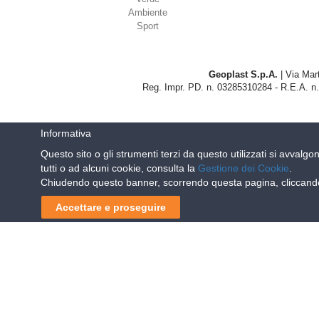
Ambiente
Sport
Geoplast S.p.A.
| Via Mart
Reg. Impr. PD. n. 03285310284 - R.E.A. n.
Informativa
Questo sito o gli strumenti terzi da questo utilizzati si avvalgo
tutti o ad alcuni cookie, consulta la
Gestione dei Cookie
.
Chiudendo questo banner, scorrendo questa pagina, cliccando 
Accettare e proseguire