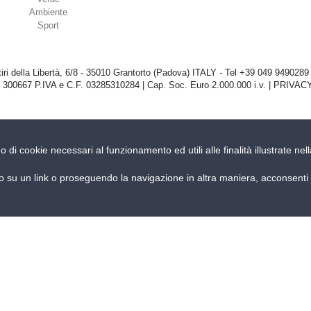
Ambiente
Sport
iri della Libertà, 6/8 - 35010 Grantorto (Padova) ITALY - Tel
+39 049 9490289
 300667 P.IVA e C.F. 03285310284 | Cap. Soc. Euro 2.000.000 i.v. |
PRIVACY
no di cookie necessari al funzionamento ed utili alle finalità illustrate n
su un link o proseguendo la navigazione in altra maniera, acconsenti a