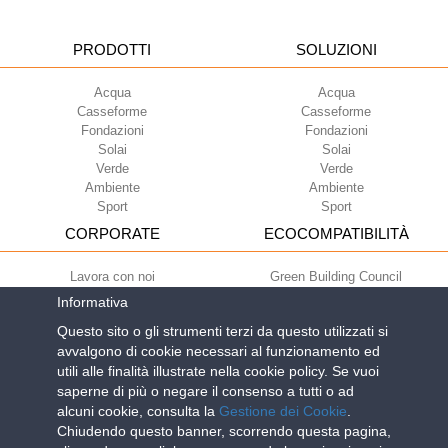
PRODOTTI
SOLUZIONI
Acqua
Acqua
Casseforme
Casseforme
Fondazioni
Fondazioni
Solai
Solai
Verde
Verde
Ambiente
Ambiente
Sport
Sport
CORPORATE
ECOCOMPATIBILITÀ
Lavora con noi
Green Building Council
Termini di utilizzo
Informativa
Condizioni di fornitura
Questo sito o gli strumenti terzi da questo utilizzati si
Newsletter
avvalgono di cookie necessari al funzionamento ed
utili alle finalità illustrate nella cookie policy. Se vuoi
saperne di più o negare il consenso a tutti o ad
Geoplast S.p.A.
| Via Martiri della Libertà, 6/8 - 35010 Grantorto (Padova)
alcuni cookie, consulta la
Gestione dei Cookie
.
ITALY - Tel
+39 049 9490289
- info@geoplastglobal.com
Chiudendo questo banner, scorrendo questa pagina,
Reg. Impr. PD. n. 03285310284 - R.E.A. n. 300667 P.IVA e C.F.