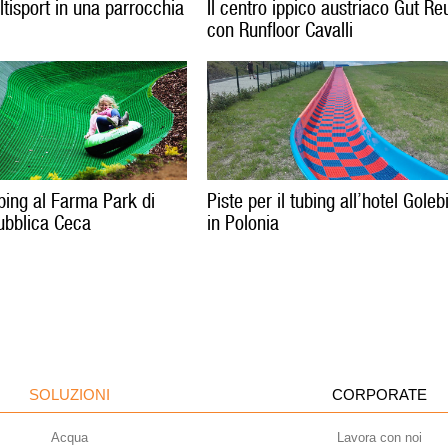
ltisport in una parrocchia
Il centro ippico austriaco Gut Re
con Runfloor Cavalli
ubing al Farma Park di
Piste per il tubing all’hotel Gole
ubblica Ceca
in Polonia
SOLUZIONI
CORPORATE
Acqua
Lavora con noi