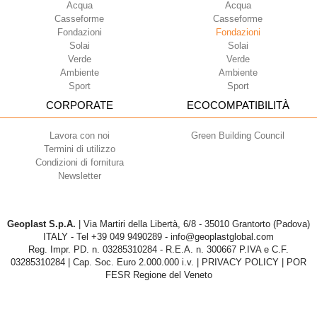
Acqua
Acqua
Casseforme
Casseforme
Fondazioni
Fondazioni
Solai
Solai
Verde
Verde
Ambiente
Ambiente
Sport
Sport
CORPORATE
ECOCOMPATIBILITÀ
Lavora con noi
Green Building Council
Termini di utilizzo
Condizioni di fornitura
Newsletter
Geoplast S.p.A.
| Via Martiri della Libertà, 6/8 - 35010 Grantorto (Padova)
ITALY - Tel
+39 049 9490289
- info@geoplastglobal.com
Reg. Impr. PD. n. 03285310284 - R.E.A. n. 300667 P.IVA e C.F.
03285310284 | Cap. Soc. Euro 2.000.000 i.v. |
PRIVACY POLICY
| POR
FESR Regione del Veneto