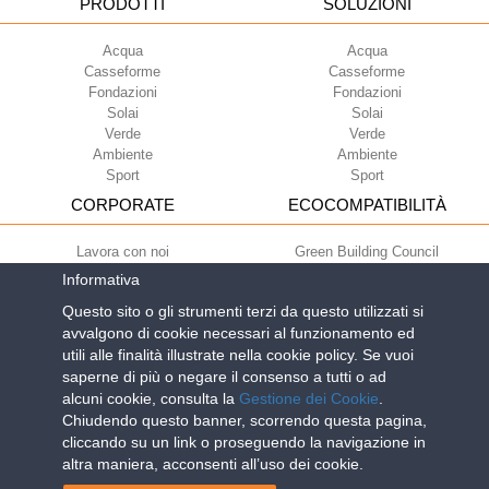
PRODOTTI
SOLUZIONI
Acqua
Acqua
Casseforme
Casseforme
Fondazioni
Fondazioni
Solai
Solai
Verde
Verde
Ambiente
Ambiente
Sport
Sport
CORPORATE
ECOCOMPATIBILITÀ
Lavora con noi
Green Building Council
Termini di utilizzo
Informativa
Condizioni di fornitura
Questo sito o gli strumenti terzi da questo utilizzati si
Newsletter
avvalgono di cookie necessari al funzionamento ed
utili alle finalità illustrate nella cookie policy. Se vuoi
saperne di più o negare il consenso a tutti o ad
Geoplast S.p.A.
| Via Martiri della Libertà, 6/8 - 35010 Grantorto (Padova)
alcuni cookie, consulta la
Gestione dei Cookie
.
ITALY - Tel
+39 049 9490289
- info@geoplastglobal.com
Chiudendo questo banner, scorrendo questa pagina,
Reg. Impr. PD. n. 03285310284 - R.E.A. n. 300667 P.IVA e C.F.
cliccando su un link o proseguendo la navigazione in
03285310284 | Cap. Soc. Euro 2.000.000 i.v. |
PRIVACY POLICY
| POR
altra maniera, acconsenti all’uso dei cookie.
FESR Regione del Veneto