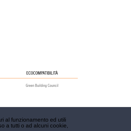
ECOCOMPATIBILITÀ
Green Building Council
ri al funzionamento ed utili
so a tutti o ad alcuni cookie,