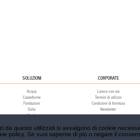
SOLUZIONI
CORPORATE
Acqua
Lavora con noi
Casseforme
Termini di utilizzo
Fondazioni
Condizioni di fornitura
Solai
Newsletter
Verde
Ambiente
Sport
rzi da questo utilizzati si avvalgono di cookie necessa
cookie policy. Se vuoi saperne di più o negare il consen