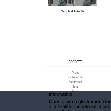
Geoplast Tubs 09
PRODOTTI
Acqua
Casseforme
Fondazioni
Solai
Verde
Informativa
Ambiente
Sport
Questo sito o gli strumenti te
alle finalità illustrate nella 