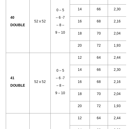
14
66
2,30
0 – 5
40
– 6 -7
52 x 52
16
68
2,16
DOUBLE
– 8 –
9 – 10
18
70
2,04
20
72
1,93
12
64
2,44
14
66
2,30
0 – 5
41
– 6 -7
52 x 52
16
68
2,16
DOUBLE
– 8 –
9 – 10
18
70
2,04
20
72
1,93
12
64
2,44