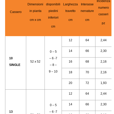
Incidenza
Dimensioni
disponibili
Larghezza
Interasse
numero
in pianta
piedini
travetto
nervature
Cassero
casseri
inferiori
cm x cm
cm
cm
pz
cm
12
64
2,44
14
66
2,30
0 – 5
10
– 6 -7
52 x 52
16
68
2,16
SINGLE
– 8 –
9 – 10
18
70
2,16
20
72
1,93
12
64
2,44
14
66
2,30
0 – 5
13
– 6 -7