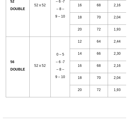
52
– 6 -7
52 x 52
16
68
2,16
DOUBLE
– 8 –
9 – 10
18
70
2,04
20
72
1,93
12
64
2,44
14
66
2,30
0 – 5
56
– 6 -7
52 x 52
16
68
2,16
DOUBLE
– 8 –
9 – 10
18
70
2,04
20
72
1,93