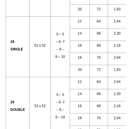
20
72
1,93
12
64
2,44
14
66
2,30
0 – 5
28
– 6 -7
52 x 52
16
68
2,16
SINGLE
– 8 –
9 – 10
18
70
2,04
20
72
1,93
12
64
2,44
14
66
2,30
0 – 5
29
– 6 -7
52 x 52
16
68
2,16
DOUBLE
– 8 –
9 – 10
18
70
2,04