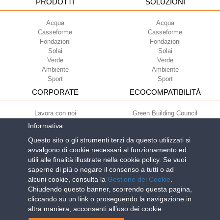
PRODOTTI
SOLUZIONI
Acqua
Acqua
Casseforme
Casseforme
Fondazioni
Fondazioni
Solai
Solai
Verde
Verde
Ambiente
Ambiente
Sport
Sport
CORPORATE
ECOCOMPATIBILITÀ
Lavora con noi
Green Building Council
Termini di utilizzo
Informativa
Condizioni di fornitura
Questo sito o gli strumenti terzi da questo utilizzati si
Newsletter
avvalgono di cookie necessari al funzionamento ed
utili alle finalità illustrate nella cookie policy. Se vuoi
saperne di più o negare il consenso a tutti o ad
Geoplast S.p.A.
| Via Martiri della Libertà, 6/8 - 35010 Grantorto (Padova)
alcuni cookie, consulta la
Gestione dei Cookie
.
ITALY - Tel
+39 049 9490289
- info@geoplastglobal.com
Chiudendo questo banner, scorrendo questa pagina,
Reg. Impr. PD. n. 03285310284 - R.E.A. n. 300667 P.IVA e C.F.
cliccando su un link o proseguendo la navigazione in
03285310284 | Cap. Soc. Euro 2.000.000 i.v. |
PRIVACY POLICY
| POR
altra maniera, acconsenti all’uso dei cookie.
FESR Regione del Veneto