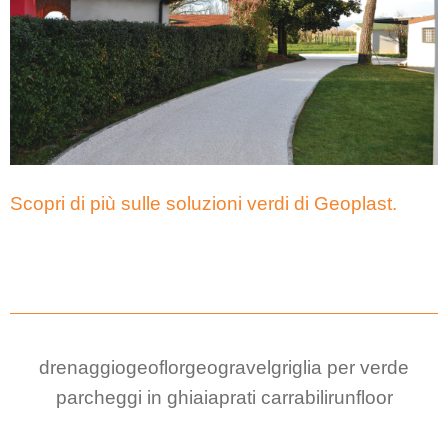
Scopri di più sulle soluzioni verdi di Geoplast.
drenaggio
geoflor
geogravel
griglia per verde
parcheggi in ghiaia
prati carrabili
runfloor