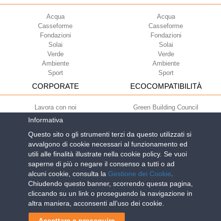
Acqua
Acqua
Casseforme
Casseforme
Fondazioni
Fondazioni
Solai
Solai
Verde
Verde
Ambiente
Ambiente
Sport
Sport
CORPORATE
ECOCOMPATIBILITÀ
Lavora con noi
Green Building Council
Termini di utilizzo
Informativa
Condizioni di fornitura
Questo sito o gli strumenti terzi da questo utilizzati si
Newsletter
avvalgono di cookie necessari al funzionamento ed
utili alle finalità illustrate nella cookie policy. Se vuoi
saperne di più o negare il consenso a tutti o ad
Geoplast S.p.A.
| Via Martiri della Libertà, 6/8 - 35010 Grantorto (Padova)
alcuni cookie, consulta la
Gestione dei Cookie
.
ITALY - Tel
+39 049 9490289
- info@geoplastglobal.com
Chiudendo questo banner, scorrendo questa pagina,
Reg. Impr. PD. n. 03285310284 - R.E.A. n. 300667 P.IVA e C.F.
cliccando su un link o proseguendo la navigazione in
03285310284 | Cap. Soc. Euro 2.000.000 i.v. |
PRIVACY POLICY
| POR
altra maniera, acconsenti all’uso dei cookie.
FESR Regione del Veneto
Accettare e proseguire