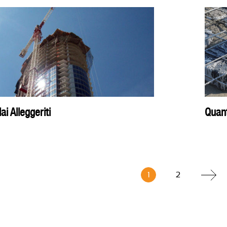
ai Alleggeriti
Quant
1
2