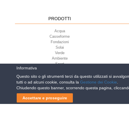
PRODOTTI
Acqua
Casseforme
Fondazioni
Solai
Verde
Ambiente
Sport
Informativa
Questo sito o gli strumenti terzi da questo utilizzati si avvalgo
tutti o ad alcuni cookie, consulta la
Gestione dei Cookie
.
Geoplast S.p.A.
| Via Mart
Chiudendo questo banner, scorrendo questa pagina, cliccando 
Reg. Impr. PD. n. 03285310284 - R.E.A. n.
Accettare e proseguire