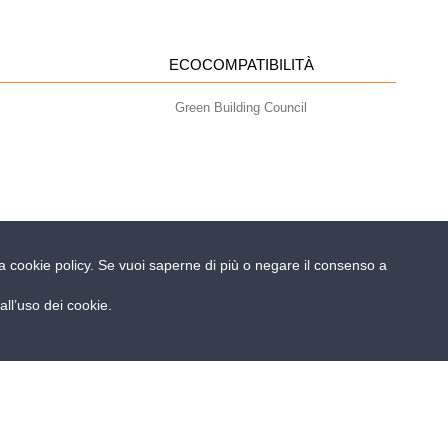
ECOCOMPATIBILITÀ
Green Building Council
ella cookie policy. Se vuoi saperne di più o negare il consenso a
- info@geoplastglobal.com
ll’uso dei cookie.
 POLICY
| POR FESR Regione del Veneto