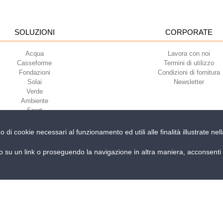
SOLUZIONI
CORPORATE
Acqua
Lavora con noi
Casseforme
Termini di utilizzo
Fondazioni
Condizioni di fornitura
Solai
Newsletter
Verde
Ambiente
Sport
no di cookie necessari al funzionamento ed utili alle finalità illustrate n
iri della Libertà, 6/8 - 35010 Grantorto (Padova) ITALY - Tel
+39 049 9490289
su un link o proseguendo la navigazione in altra maniera, acconsenti a
 300667 P.IVA e C.F. 03285310284 | Cap. Soc. Euro 2.000.000 i.v. |
PRIVACY