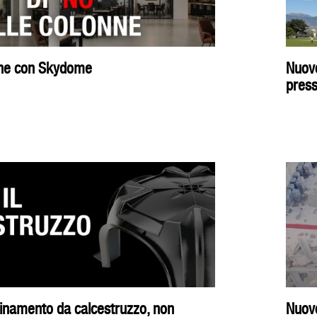
onne con Skydome
Nuovo
press
quinamento da calcestruzzo, non
Nuovo