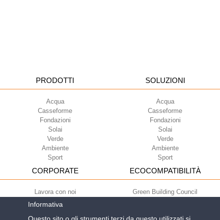
PRODOTTI
SOLUZIONI
Acqua
Acqua
Casseforme
Casseforme
Fondazioni
Fondazioni
Solai
Solai
Verde
Verde
Ambiente
Ambiente
Sport
Sport
CORPORATE
ECOCOMPATIBILITÀ
Lavora con noi
Green Building Council
Termini di utilizzo
Informativa
Condizioni di fornitura
Questo sito o gli strumenti terzi da questo utilizzati si
Newsletter