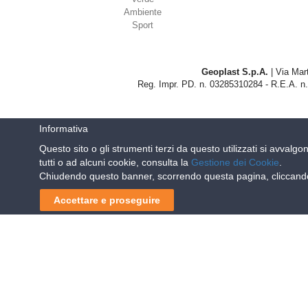
Ambiente
Sport
Geoplast S.p.A.
| Via Mart
Reg. Impr. PD. n. 03285310284 - R.E.A. n.
Informativa
Questo sito o gli strumenti terzi da questo utilizzati si avvalgo
tutti o ad alcuni cookie, consulta la
Gestione dei Cookie
.
Chiudendo questo banner, scorrendo questa pagina, cliccando 
Accettare e proseguire