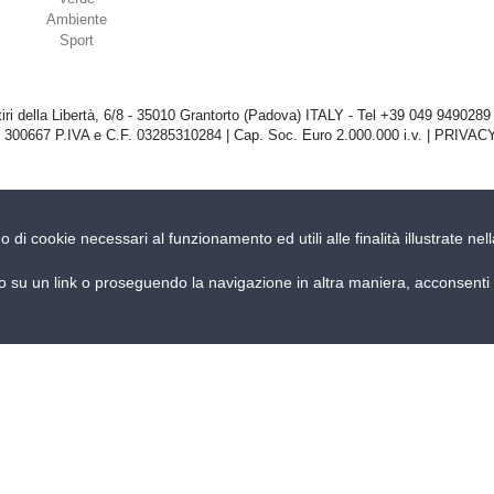
Ambiente
Sport
iri della Libertà, 6/8 - 35010 Grantorto (Padova) ITALY - Tel
+39 049 9490289
 300667 P.IVA e C.F. 03285310284 | Cap. Soc. Euro 2.000.000 i.v. |
PRIVACY
no di cookie necessari al funzionamento ed utili alle finalità illustrate n
su un link o proseguendo la navigazione in altra maniera, acconsenti a