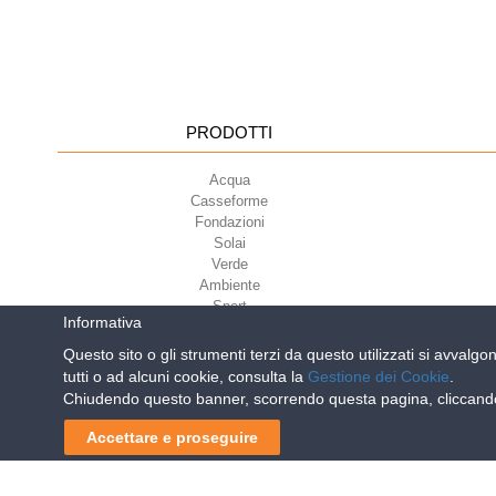
PRODOTTI
Acqua
Casseforme
Fondazioni
Solai
Verde
Ambiente
Sport
Informativa
Questo sito o gli strumenti terzi da questo utilizzati si avvalgo
tutti o ad alcuni cookie, consulta la
Gestione dei Cookie
.
Geoplast S.p.A.
| Via Mart
Chiudendo questo banner, scorrendo questa pagina, cliccando 
Reg. Impr. PD. n. 03285310284 - R.E.A. n.
La nuova pist
Accettare e proseguire
Navigazione