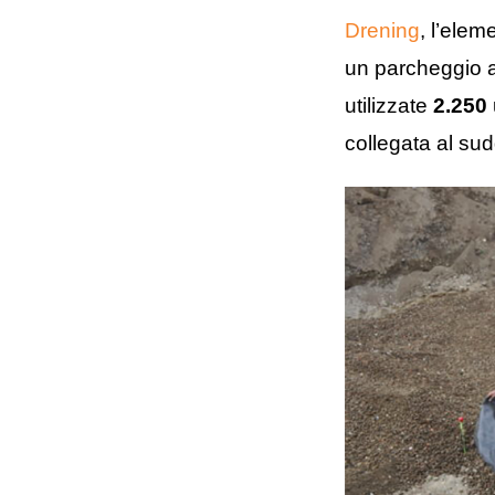
Drening
, l’elem
un parcheggio al
utilizzate
2.250
collegata al su