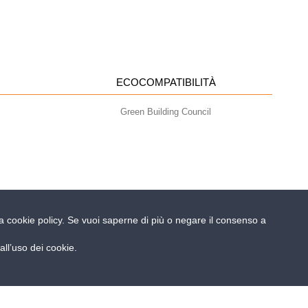
ECOCOMPATIBILITÀ
Green Building Council
ella cookie policy. Se vuoi saperne di più o negare il consenso a
- info@geoplastglobal.com
ll’uso dei cookie.
 POLICY
| POR FESR Regione del Veneto
hitetti e ingegneri dovrebbero sapere riguardo
il Gas Radon