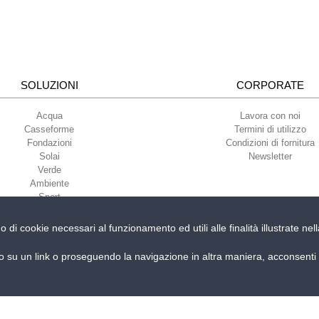
SOLUZIONI
CORPORATE
Acqua
Lavora con noi
Casseforme
Termini di utilizzo
Fondazioni
Condizioni di fornitura
Solai
Newsletter
Verde
Ambiente
Sport
no di cookie necessari al funzionamento ed utili alle finalità illustrate n
iri della Libertà, 6/8 - 35010 Grantorto (Padova) ITALY - Tel
+39 049 9490289
su un link o proseguendo la navigazione in altra maniera, acconsenti a
 300667 P.IVA e C.F. 03285310284 | Cap. Soc. Euro 2.000.000 i.v. |
PRIVACY
3 cose che arc
a da sci Geoplast a Vicenza: guarda il video