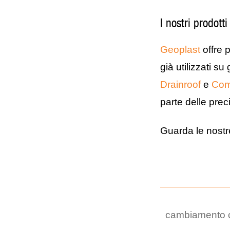
I nostri prodotti
Geoplast
offre 
già utilizzati s
Drainroof
e
Com
parte delle prec
Guarda le nost
cambiamento c