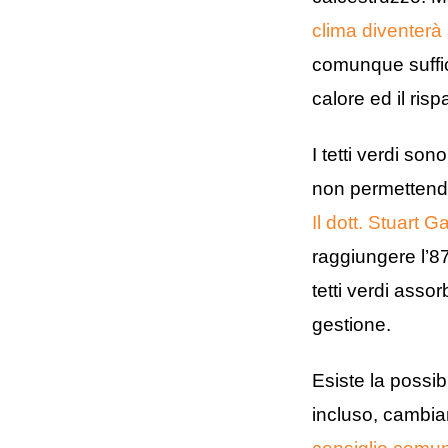
clima diventerà
comunque suffici
calore ed il ris
I tetti verdi son
non permettendo c
Il dott. Stuart Ga
raggiungere l’87
tetti verdi asso
gestione.
Esiste la possib
incluso, cambian