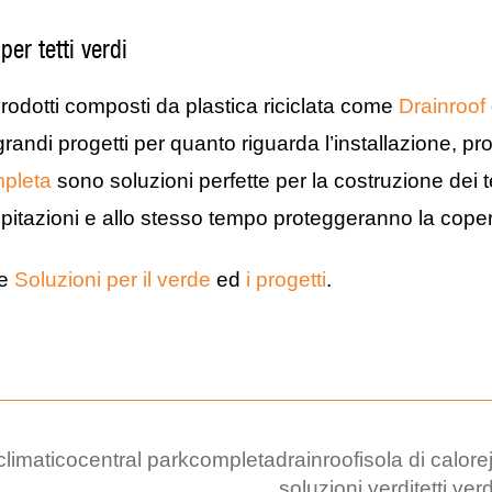
 per tetti verdi
prodotti composti da plastica riciclata come
Drainroof
u grandi progetti per quanto riguarda l’installazione, 
pleta
sono soluzioni perfette per la costruzione dei 
ipitazioni e allo stesso tempo proteggeranno la coper
re
Soluzioni per il verde
ed
i progetti
.
limatico
central park
completa
drainroof
isola di calore
soluzioni verdi
tetti verd