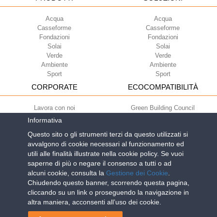
Acqua
Acqua
Casseforme
Casseforme
Fondazioni
Fondazioni
Solai
Solai
Verde
Verde
Ambiente
Ambiente
Sport
Sport
CORPORATE
ECOCOMPATIBILITÀ
Lavora con noi
Green Building Council
Termini di utilizzo
Informativa
Condizioni di fornitura
Questo sito o gli strumenti terzi da questo utilizzati si
Newsletter
avvalgono di cookie necessari al funzionamento ed
utili alle finalità illustrate nella cookie policy. Se vuoi
saperne di più o negare il consenso a tutti o ad
Geoplast S.p.A.
| Via Martiri della Libertà, 6/8 - 35010 Grantorto (Padova)
alcuni cookie, consulta la
Gestione dei Cookie
.
ITALY - Tel
+39 049 9490289
- info@geoplastglobal.com
Chiudendo questo banner, scorrendo questa pagina,
Reg. Impr. PD. n. 03285310284 - R.E.A. n. 300667 P.IVA e C.F.
cliccando su un link o proseguendo la navigazione in
03285310284 | Cap. Soc. Euro 2.000.000 i.v. |
PRIVACY POLICY
| POR
altra maniera, acconsenti all’uso dei cookie.
FESR Regione del Veneto