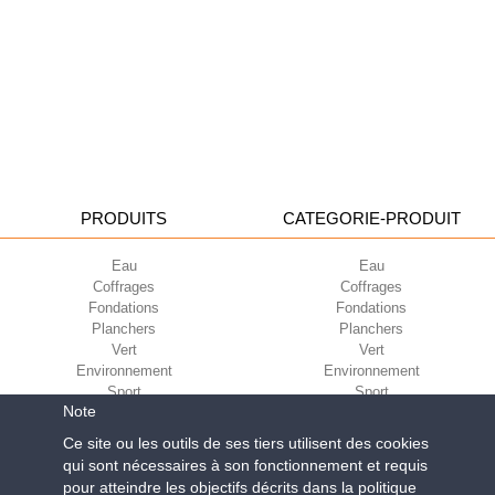
PRODUITS
CATEGORIE-PRODUIT
Eau
Eau
Coffrages
Coffrages
Fondations
Fondations
Planchers
Planchers
Vert
Vert
Environnement
Environnement
Sport
Sport
Note
CORPORATE
ECO-COMPATIBILITÉ
Ce site ou les outils de ses tiers utilisent des cookies
qui sont nécessaires à son fonctionnement et requis
Conditions d’utilisation
Green Building Council
pour atteindre les objectifs décrits dans la politique
Conditions de vente