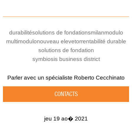
durabilité
solutions de fondations
milan
modulo
multimodulo
nouveau elevetor
rentabilité durable
solutions de fondation
symbiosis business district
Parler avec un spécialiste
Roberto Cecchinato
CONTACTS
jeu 19 ao� 2021