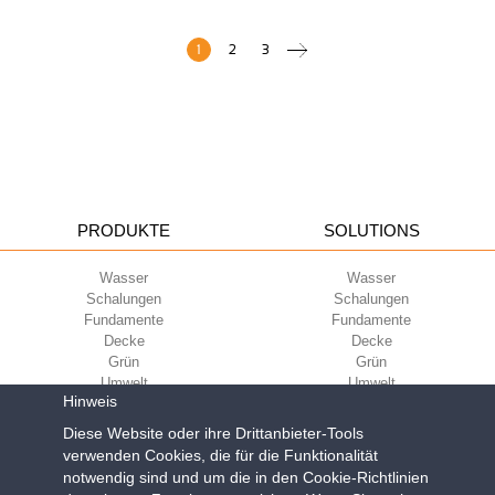
1
2
3
PRODUKTE
SOLUTIONS
Wasser
Wasser
Schalungen
Schalungen
Fundamente
Fundamente
Decke
Decke
Grün
Grün
Umwelt
Umwelt
Hinweis
Sport
Sport
UNTERNEHMEN
ECOKOMPATIBILITÄT
Diese Website oder ihre Drittanbieter-Tools
verwenden Cookies, die für die Funktionalität
notwendig sind und um die in den Cookie-Richtlinien
Nutzungsbedingungen
Green Building Council