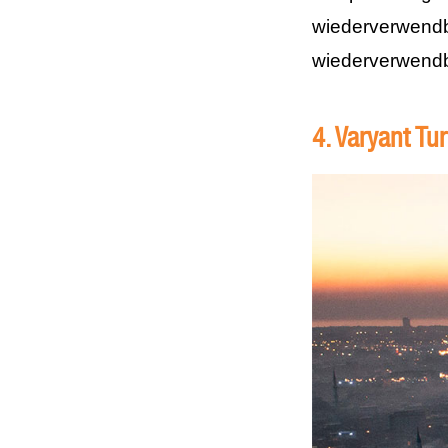
wiederverwend
wiederverwendb
4. Varyant Tu