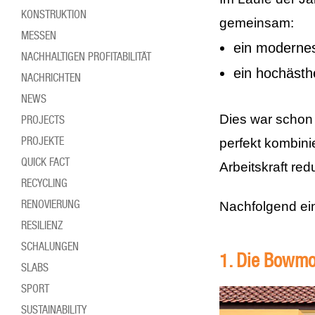
KONSTRUKTION
gemeinsam:
MESSEN
ein moderne
NACHHALTIGEN PROFITABILITÄT
ein hochästh
NACHRICHTEN
NEWS
Dies war schon
PROJECTS
PROJEKTE
perfekt kombini
QUICK FACT
Arbeitskraft redu
RECYCLING
RENOVIERUNG
Nachfolgend ein
RESILIENZ
SCHALUNGEN
1. Die Bowmon
SLABS
SPORT
SUSTAINABILITY