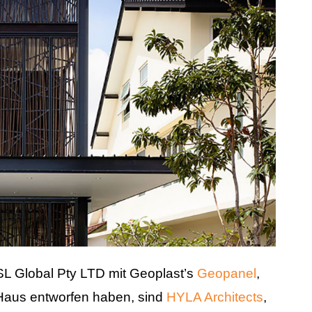
 SL Global Pty LTD mit Geoplast’s
Geopanel
,
 Haus entworfen haben, sind
HYLA Architects
,