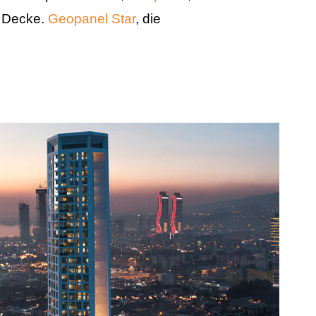
 Decke.
Geopanel Star
, die