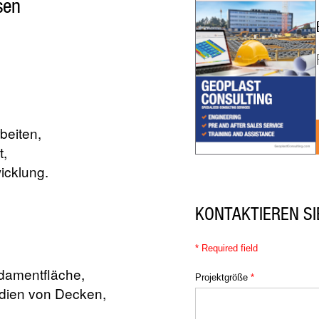
sen
beiten,
t,
icklung.
KONTAKTIEREN SI
*
Required field
damentfläche,
Projektgröße
*
udien von Decken,