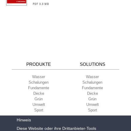
PDF 3.3 MB
PRODUKTE
SOLUTIONS
Wasser
Wasser
Schalungen
Schalungen
Fundamente
Fundamente
Decke
Decke
Grün
Grün
Umwelt
Umwelt
Sport
Sport
UNTERNEHMEN
ECOKOMPATIBILITÄT
Hinweis
Diese Website oder ihre Drittanbieter-Tools
Nutzungsbedingungen
Green Building Council