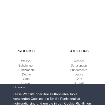
PRODUKTE
SOLUTIONS
Wasser
Wasser
Schalungen
Schalungen
Fundamente
Fundamente
Decke
Decke
Grün
Grün
Umwelt
Umwelt
Hinweis
Sport
Sport
UNTERNEHMEN
ECOKOMPATIBILITÄT
Diese Website oder ihre Drittanbieter-Tools
verwenden Cookies, die für die Funktionalität
notwendig sind und um die in den Cookie-Richtlinien
Nutzungsbedingungen
Green Building Council