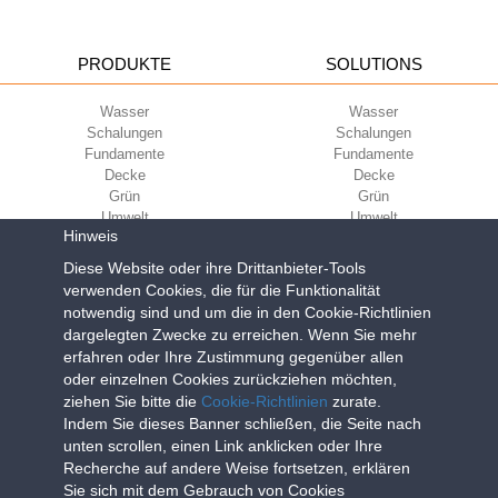
PRODUKTE
SOLUTIONS
Wasser
Wasser
Schalungen
Schalungen
Fundamente
Fundamente
Decke
Decke
Grün
Grün
Umwelt
Umwelt
Hinweis
Sport
Sport
UNTERNEHMEN
ECOKOMPATIBILITÄT
Diese Website oder ihre Drittanbieter-Tools
verwenden Cookies, die für die Funktionalität
notwendig sind und um die in den Cookie-Richtlinien
Nutzungsbedingungen
Green Building Council
dargelegten Zwecke zu erreichen. Wenn Sie mehr
Verkaufsbedingungen
erfahren oder Ihre Zustimmung gegenüber allen
Über uns
oder einzelnen Cookies zurückziehen möchten,
Newsletter
ziehen Sie bitte die
Cookie-Richtlinien
zurate.
Indem Sie dieses Banner schließen, die Seite nach
unten scrollen, einen Link anklicken oder Ihre
Geoplast S.p.A.
| Via Martiri della Libertà, 6/8 - 35010 Grantorto (Padova)
Recherche auf andere Weise fortsetzen, erklären
ITALY - Tel
+39 049 9490289
- info@geoplastglobal.com
Sie sich mit dem Gebrauch von Cookies
Reg. Impr. PD. n. 03285310284 - R.E.A. n. 300667 P.IVA e C.F.