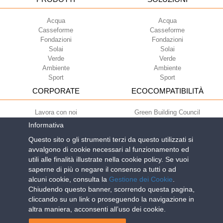
Acqua
Acqua
Casseforme
Casseforme
Fondazioni
Fondazioni
Solai
Solai
Verde
Verde
Ambiente
Ambiente
Sport
Sport
CORPORATE
ECOCOMPATIBILITÀ
Lavora con noi
Green Building Council
Termini di utilizzo
Informativa
Condizioni di fornitura
Questo sito o gli strumenti terzi da questo utilizzati si
Newsletter
avvalgono di cookie necessari al funzionamento ed
utili alle finalità illustrate nella cookie policy. Se vuoi
saperne di più o negare il consenso a tutti o ad
Geoplast S.p.A.
| Via Martiri della Libertà, 6/8 - 35010 Grantorto (Padova)
alcuni cookie, consulta la
Gestione dei Cookie
.
ITALY - Tel
+39 049 9490289
- info@geoplastglobal.com
Chiudendo questo banner, scorrendo questa pagina,
Reg. Impr. PD. n. 03285310284 - R.E.A. n. 300667 P.IVA e C.F.
cliccando su un link o proseguendo la navigazione in
03285310284 | Cap. Soc. Euro 2.000.000 i.v. |
PRIVACY POLICY
| POR
altra maniera, acconsenti all’uso dei cookie.
FESR Regione del Veneto