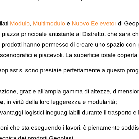
lati
Modulo
,
Multimodulo
e
Nuovo Eelevetor
di Geopl
 piazza principale antistante al Distretto, che sarà c
tri prodotti hanno permesso di creare uno spazio con
 scenografici e piacevoli. La superficie totale coperta
plast si sono prestate perfettamente a questo proge
uazione, grazie all’ampia gamma di altezze, dimension
ce
, in virtù della loro leggerezza e modularità;
vantaggi logistici ineguagliabili durante il trasporto e
zioni che sta eseguendo i lavori, è pienamente soddisf
tecnica dei prodotti Geoplast.