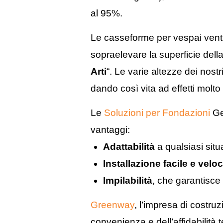
al 95%.
Le casseforme per vespai venti
sopraelevare la superficie della
Arti
“. Le varie altezze dei nos
dando così vita ad effetti molto
Le
Soluzioni per Fondazioni
Geo
vantaggi:
Adattabilità
a qualsiasi sit
Installazione facile e velo
Impilabilità
, che garantisce 
Greenway
, l’impresa di costru
convenienza e dell’affidabilità 