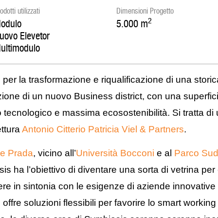
odotti utilizzati
Dimensioni Progetto
2
odulo
5.000
m
uovo Elevetor
ultimodulo
er la trasformazione e riqualificazione di una storic
zione di un nuovo Business district, con una superfic
ilo tecnologico e massima ecosostenibilità. Si tratta di
ettura
Antonio Citterio Patricia Viel & Partners
.
e Prada
, vicino all’
Università Bocconi
e al
Parco Su
s ha l’obiettivo di diventare una sorta di vetrina per 
re in sintonia con le esigenze di aziende innovative a
ffre soluzioni flessibili per favorire lo smart working