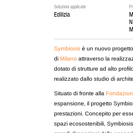
Soluzioni applicate
Pr
Edilizia
M
N
M
Symbiosis
è un nuovo progetto p
di
Milano
attraverso la realizza
dotato di strutture ad alto prof
realizzato dallo studio di archit
Situato di fronte alla
Fondazion
espansione, il progetto Symbiosi
prestazioni. Concepito per esse
spazi ecosostenibili, Symbiosis o