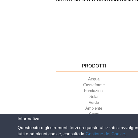
PRODOTTI
Acqua
Casseforme
Fondazioni
Solai
Verde
Ambiente
Sport
Informativa
Questo sito o gli strumenti terzi da questo utilizzati si avvalgo
tutti o ad alcuni cookie, consulta la
Gestione dei Cookie
.
Geoplast S.p.A.
| Via Mart