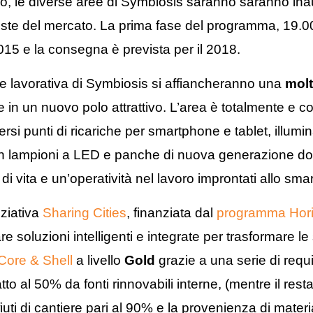
io, le diverse aree di Symbiosis saranno saranno in
ieste del mercato. La prima fase del programma, 19.000
015 e la consegna è prevista per il 2018.
e lavorativa di Symbiosis si affiancheranno una
molt
re in un nuovo polo attrattivo. L’area è totalmente 
versi punti di ricariche per smartphone e tablet, ill
on lampioni a LED e panche di nuova generazione do
e di vita e un’operatività nel lavoro improntati allo sma
iziativa
Sharing Cities
, finanziata dal
programma Hor
e soluzioni intelligenti e integrate per trasformare le 
 Core & Shell
a livello
Gold
grazie a una serie di requisi
atto al 50% da fonti rinnovabili interne, (mentre il re
 rifiuti di cantiere pari al 90% e la provenienza di materi