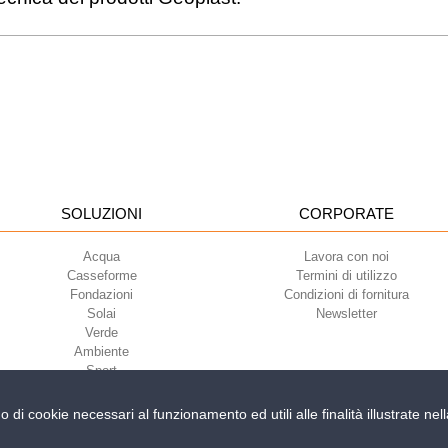
SOLUZIONI
CORPORATE
Acqua
Lavora con noi
Casseforme
Termini di utilizzo
Fondazioni
Condizioni di fornitura
Solai
Newsletter
Verde
Ambiente
Sport
no di cookie necessari al funzionamento ed utili alle finalità illustrate n
iri della Libertà, 6/8 - 35010 Grantorto (Padova) ITALY - Tel
+39 049 9490289