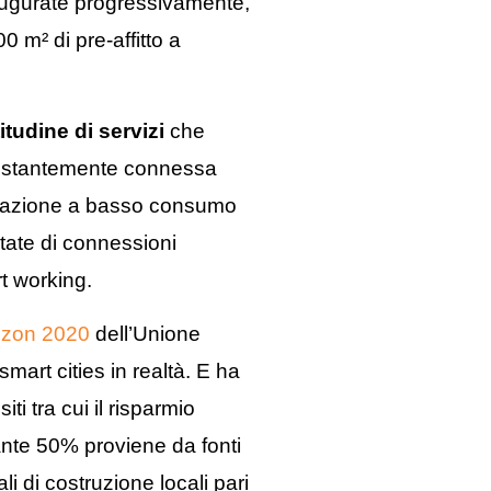
augurate progressivamente,
 m² di pre-affitto a
itudine di servizi
che
e costantemente connessa
uminazione a basso consumo
tate di connessioni
rt working.
izon 2020
dell’Unione
smart cities in realtà. E ha
ti tra cui il risparmio
stante 50% proviene da fonti
ali di costruzione locali pari