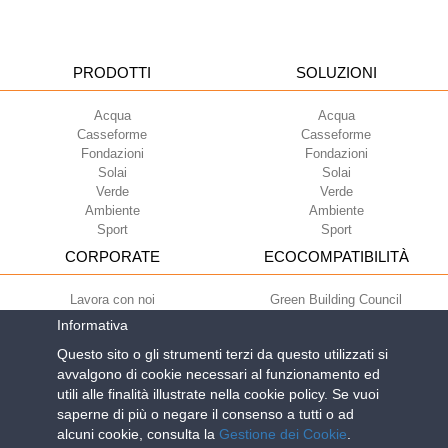
PRODOTTI
SOLUZIONI
Acqua
Acqua
Casseforme
Casseforme
Fondazioni
Fondazioni
Solai
Solai
Verde
Verde
Ambiente
Ambiente
Sport
Sport
CORPORATE
ECOCOMPATIBILITÀ
Lavora con noi
Green Building Council
Termini di utilizzo
Informativa
Condizioni di fornitura
Questo sito o gli strumenti terzi da questo utilizzati si
Newsletter
avvalgono di cookie necessari al funzionamento ed
utili alle finalità illustrate nella cookie policy. Se vuoi
saperne di più o negare il consenso a tutti o ad
Geoplast S.p.A.
| Via Martiri della Libertà, 6/8 - 35010 Grantorto (Padova)
alcuni cookie, consulta la
Gestione dei Cookie
.
ITALY - Tel
+39 049 9490289
- info@geoplastglobal.com