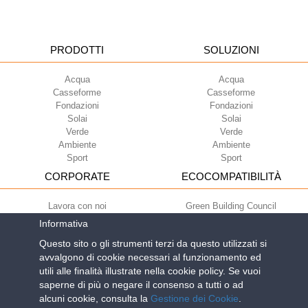
PRODOTTI
SOLUZIONI
Acqua
Acqua
Casseforme
Casseforme
Fondazioni
Fondazioni
Solai
Solai
Verde
Verde
Ambiente
Ambiente
Sport
Sport
CORPORATE
ECOCOMPATIBILITÀ
Lavora con noi
Green Building Council
Termini di utilizzo
Informativa
Condizioni di fornitura
Questo sito o gli strumenti terzi da questo utilizzati si
Newsletter
avvalgono di cookie necessari al funzionamento ed
utili alle finalità illustrate nella cookie policy. Se vuoi
saperne di più o negare il consenso a tutti o ad
Geoplast S.p.A.
| Via Martiri della Libertà, 6/8 - 35010 Grantorto (Padova)
alcuni cookie, consulta la
Gestione dei Cookie
.
ITALY - Tel
+39 049 9490289
- info@geoplastglobal.com