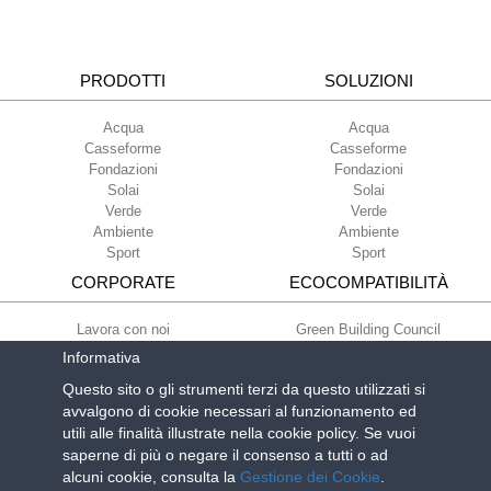
PRODOTTI
SOLUZIONI
Acqua
Acqua
Casseforme
Casseforme
Fondazioni
Fondazioni
Solai
Solai
Verde
Verde
Ambiente
Ambiente
Sport
Sport
CORPORATE
ECOCOMPATIBILITÀ
Lavora con noi
Green Building Council
Termini di utilizzo
Informativa
Condizioni di fornitura
Questo sito o gli strumenti terzi da questo utilizzati si
Newsletter
avvalgono di cookie necessari al funzionamento ed
utili alle finalità illustrate nella cookie policy. Se vuoi
saperne di più o negare il consenso a tutti o ad
Geoplast S.p.A.
| Via Martiri della Libertà, 6/8 - 35010 Grantorto (Padova)
alcuni cookie, consulta la
Gestione dei Cookie
.
ITALY - Tel
+39 049 9490289
- info@geoplastglobal.com