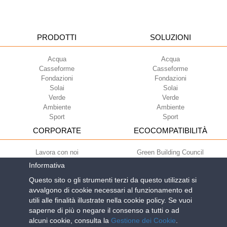
PRODOTTI
SOLUZIONI
Acqua
Acqua
Casseforme
Casseforme
Fondazioni
Fondazioni
Solai
Solai
Verde
Verde
Ambiente
Ambiente
Sport
Sport
CORPORATE
ECOCOMPATIBILITÀ
Lavora con noi
Green Building Council
Termini di utilizzo
Informativa
Condizioni di fornitura
Questo sito o gli strumenti terzi da questo utilizzati si
Newsletter
avvalgono di cookie necessari al funzionamento ed
utili alle finalità illustrate nella cookie policy. Se vuoi
saperne di più o negare il consenso a tutti o ad
Geoplast S.p.A.
| Via Martiri della Libertà, 6/8 - 35010 Grantorto (Padova)
alcuni cookie, consulta la
Gestione dei Cookie
.
ITALY - Tel
+39 049 9490289
- info@geoplastglobal.com