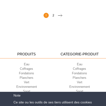
1
2
PRODUITS
CATEGORIE-PRODUIT
Eau
Eau
Coffrages
Coffrages
Fondations
Fondations
Planchers
Planchers
Vert
Vert
Environnement
Environnement
Sport
Sport
Note
CORPORATE
ECO-COMPATIBILITÉ
Ce site ou les outils de ses tiers utilisent des cookies