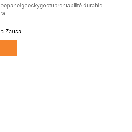
geopanel
geosky
geotub
rentabilité durable
rail
ca Zausa