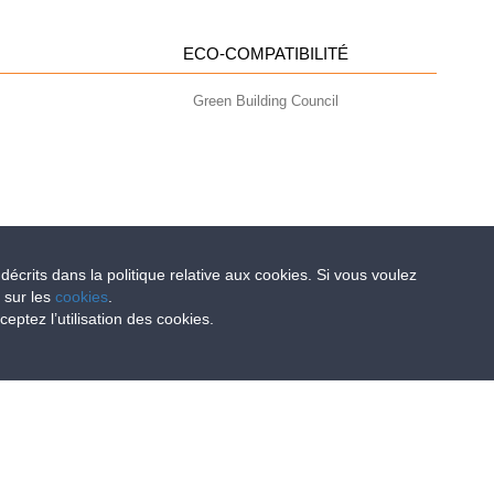
ECO-COMPATIBILITÉ
Green Building Council
 décrits dans la politique relative aux cookies. Si vous voulez
e sur les
cookies
.
- info@geoplastglobal.com
ptez l’utilisation des cookies.
0 i.v. |
PRIVACY POLICY
llation simple du coffrage Geopanel, Geotub et
Geopanel Star