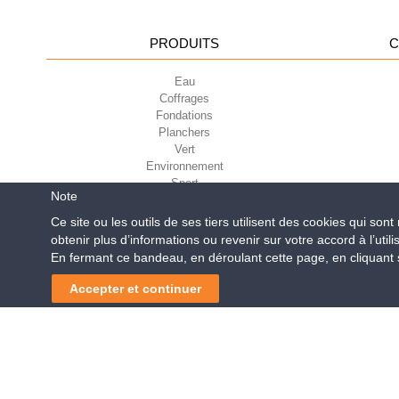
PRODUITS
C
Eau
Coffrages
Fondations
Planchers
Vert
Environnement
Sport
Note
Ce site ou les outils de ses tiers utilisent des cookies qui son
obtenir plus d’informations ou revenir sur votre accord à l’utili
Geoplast S.p.A.
| Via Mart
En fermant ce bandeau, en déroulant cette page, en cliquant su
Reg. Impr. PD. n. 0328531
Geoflor: Rend
Accepter et continuer
Navigation
de
l’article