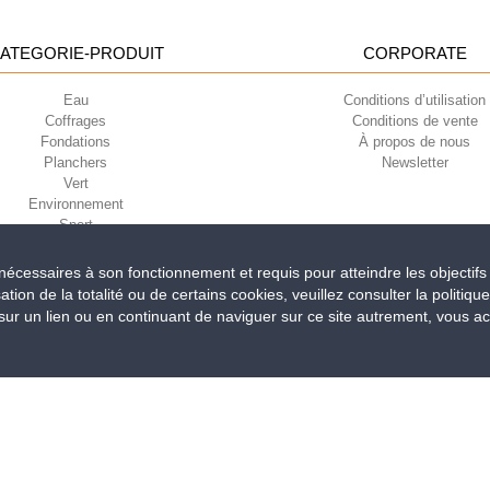
ATEGORIE-PRODUIT
CORPORATE
Eau
Conditions d’utilisation
Coffrages
Conditions de vente
Fondations
À propos de nous
Planchers
Newsletter
Vert
Environnement
Sport
t nécessaires à son fonctionnement et requis pour atteindre les objectifs
sation de la totalité ou de certains cookies, veuillez consulter la politiqu
iri della Libertà, 6/8 - 35010 Grantorto (Padova) ITALY - Tel
+39 049 9490289
r un lien ou en continuant de naviguer sur ce site autrement, vous acce
0284 - R.E.A. n. 300667 P.IVA e C.F. 03285310284 | Cap. Soc. Euro 2.000.00
Vidéos d’insta
ez votre stationnement vert en 1 heure