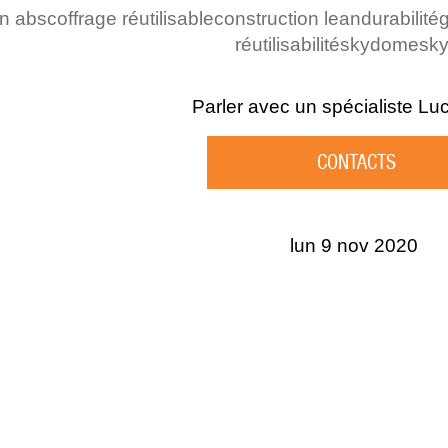
en abs
coffrage réutilisable
construction lean
durabilité
réutilisabilité
skydome
sky
Parler avec un spécialiste
Lu
CONTACTS
lun 9 nov 2020