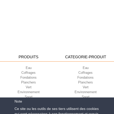
PRODUITS
CATEGORIE-PRODUIT
Eau
Eau
Coffrages
Coffrages
Fondations
Fondations
Planchers
Planchers
Vert
Vert
Environnement
Environnement
Sport
Sport
Note
CORPORATE
ECO-COMPATIBILITÉ
Ce site ou les outils de ses tiers utilisent des cookies
qui sont nécessaires à son fonctionnement et requis