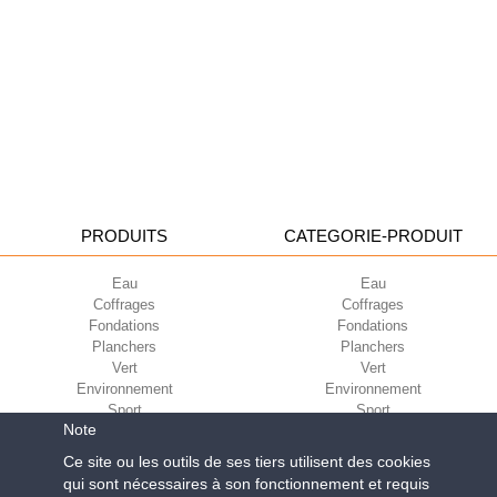
PRODUITS
CATEGORIE-PRODUIT
Eau
Eau
Coffrages
Coffrages
Fondations
Fondations
Planchers
Planchers
Vert
Vert
Environnement
Environnement
Sport
Sport
Note
CORPORATE
ECO-COMPATIBILITÉ
Ce site ou les outils de ses tiers utilisent des cookies
qui sont nécessaires à son fonctionnement et requis
Conditions d’utilisation
Green Building Council