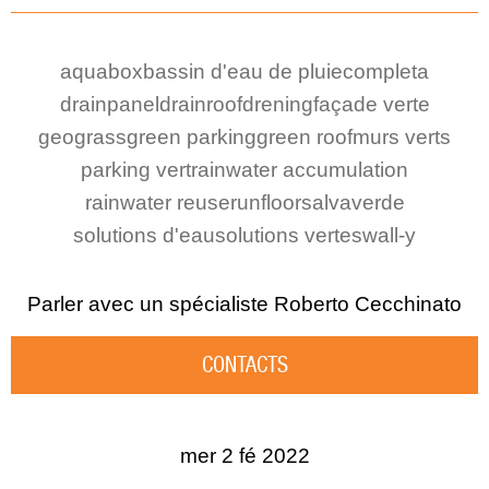
aquabox
bassin d'eau de pluie
completa
drainpanel
drainroof
drening
façade verte
geograss
green parking
green roof
murs verts
parking vert
rainwater accumulation
rainwater reuse
runfloor
salvaverde
solutions d'eau
solutions vertes
wall-y
Parler avec un spécialiste
Roberto Cecchinato
CONTACTS
mer 2 fé 2022