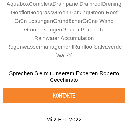
Aquabox
Completa
Drainpanel
Drainroof
Drening
Geoflor
Geograss
Green Parking
Green Roof
Grün Losungen
Gründächer
Grüne Wand
Grunelosungen
Grüner Parkplatz
Rainwater Accumulation
Regenwassermanagement
Runfloor
Salvaverde
Wall-Y
Sprechen Sie mit unserem Experten
Roberto
Cecchinato
KONTAKTE
Mi 2 Feb 2022