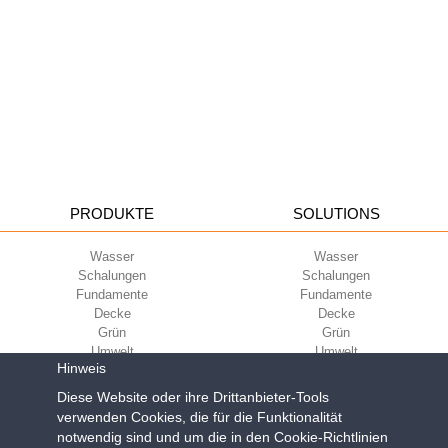
PRODUKTE
SOLUTIONS
Wasser
Wasser
Schalungen
Schalungen
Fundamente
Fundamente
Decke
Decke
Grün
Grün
Umwelt
Umwelt
Hinweis
Sport
Sport
UNTERNEHMEN
ECOKOMPATIBILITÄT
Diese Website oder ihre Drittanbieter-Tools
verwenden Cookies, die für die Funktionalität
notwendig sind und um die in den Cookie-Richtlinien
Nutzungsbedingungen
Green Building Council